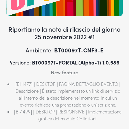
Riportiamo la nota di rilascio del giorno
25 novembre 2022 #1
Ambiente:
BT00097T-CNF3-E
Versione:
BT00097T-PORTAL (Alpha-1) 1.0.586
New feature
[BI-1477] | DESKTOP | PAGINA DETTAGLIO EVENTO |
Descrizione | È stato implementato un link di servizio
all’interno della descrizione nel momento in cui un
evento richiede una prenotazione o un’iscrizione.
[BI-1499] | DESKTOP | RESPONSIVE | Implementazione
grafica del modulo Collezioni.