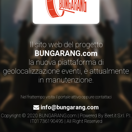
Il sito web del progetto
BUNGARANG.com
la nuova piattaforma di
geolocalizzazione eventi, è attualmente
in manutenzione.
Nel frattempo visita il portale attivo oppure contattaci
info@bungarang.com
Copyright © 2020 BUNGARANG.com | Powered By
Beet.it S.r.l.
P.I.
IT01736190495 | All Right Reserved