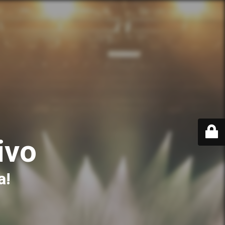
ivo
a!