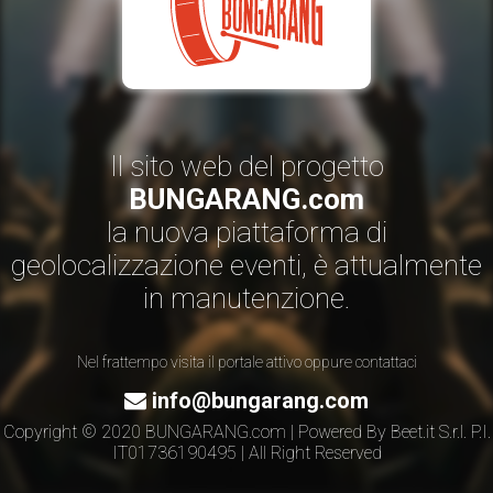
Il sito web del progetto
BUNGARANG.com
la nuova piattaforma di
geolocalizzazione eventi, è attualmente
in manutenzione.
Nel frattempo visita il portale attivo oppure contattaci
info@bungarang.com
Copyright © 2020 BUNGARANG.com | Powered By
Beet.it S.r.l.
P.I.
IT01736190495 | All Right Reserved