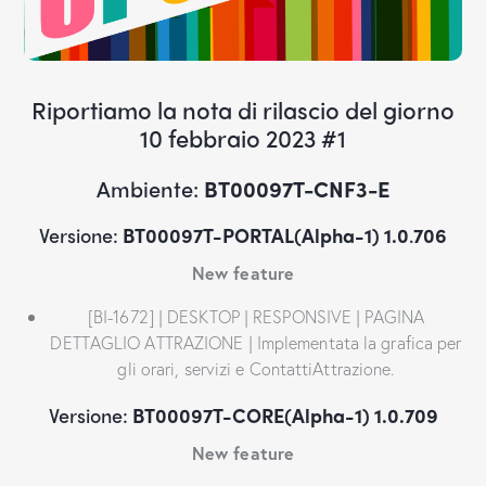
Riportiamo la nota di rilascio del giorno
10 febbraio 2023 #1
Ambiente:
BT00097T-CNF3-E
Versione:
BT00097T-PORTAL(Alpha-1) 1.0
.
706
New feature
[BI-1672] | DESKTOP | RESPONSIVE | PAGINA
DETTAGLIO ATTRAZIONE | Implementata la grafica per
gli orari, servizi e ContattiAttrazione.
Versione:
BT00097T-CORE(Alpha-1) 1.0.709
New feature