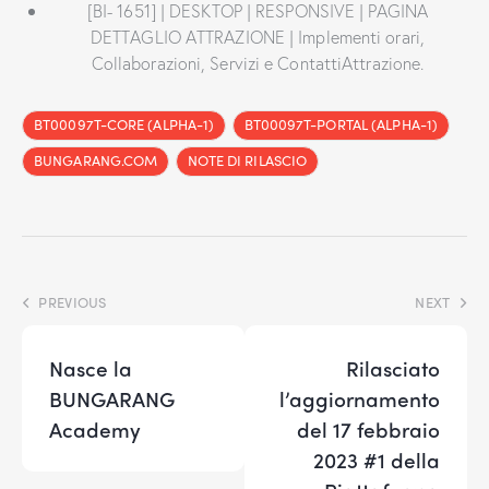
[BI- 1651] | DESKTOP | RESPONSIVE | PAGINA
DETTAGLIO ATTRAZIONE | Implementi orari,
Collaborazioni, Servizi e ContattiAttrazione.
BT00097T-CORE (ALPHA-1)
BT00097T-PORTAL (ALPHA-1)
BUNGARANG.COM
NOTE DI RILASCIO
PREVIOUS
NEXT
Nasce la
Rilasciato
BUNGARANG
l’aggiornamento
Academy
del 17 febbraio
2023 #1 della