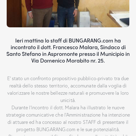
Ieri mattina lo staff di BUNGARANG.com ha
incontrato il dott. Francesco Malara, Sindaco di
Santo Stefano in Aspromonte presso il Municipio in
Via Domenico Morabito nr. 25.
E’ stato un confronto propositivo pubblico-privato tra due
realtà dello stesso territorio, accomunate dalla voglia di
valorizzare le nostre bellezze naturali e promuovere la loro
unicità.
Durante l’incontro il dott. Malara ha illustrato le nuove
strategie comunicative che l’Amministrazione ha intenzione
di attuare ed ha concesso al nostro STAFF di presentare il
progetto BUNGARANG.com e le sue potenzialità.