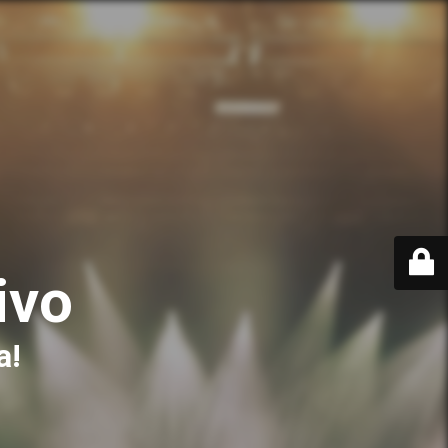
ivo
a!