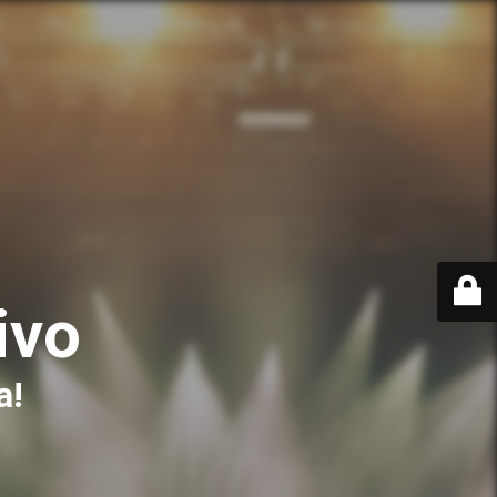
ivo
a!