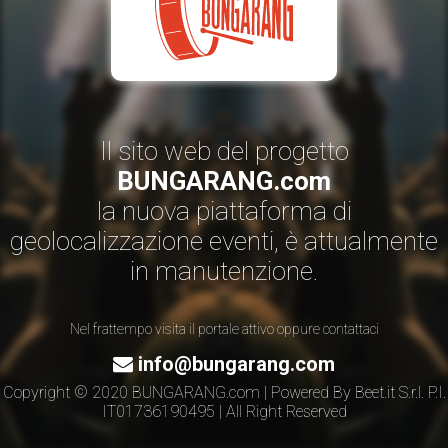
Il sito web del progetto
BUNGARANG.com
la nuova piattaforma di
geolocalizzazione eventi, è attualmente
in manutenzione.
Nel frattempo visita il portale attivo oppure contattaci
info@bungarang.com
Copyright © 2020 BUNGARANG.com | Powered By
Beet.it S.r.l.
P.I.
IT01736190495 | All Right Reserved