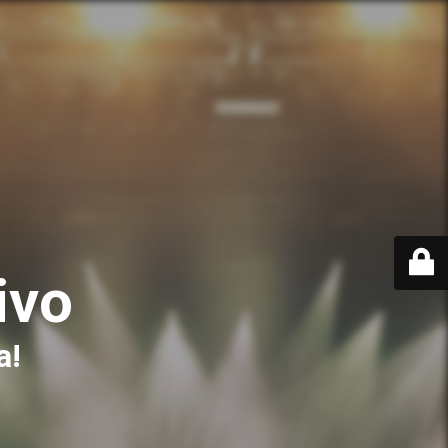
ivo
a!