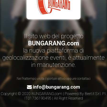
Il sito web del progetto
BUNGARANG.com
la nuova piattaforma di
geolocalizzazione eventi, è attualmente
in manutenzione.
Nel frattempo visita il portale attivo oppure contattaci
info@bungarang.com
Copyright © 2020 BUNGARANG.com | Powered By
Beet.it S.r.l.
P.I.
IT01736190495 | All Right Reserved